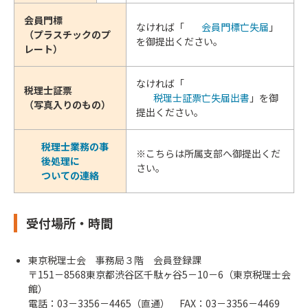
会員門標
なければ「
会員門標亡失届
」
（プラスチックのプ
を御提出ください。
レート）
なければ「
税理士証票
税理士証票亡失届出書
」を御
（写真入りのもの）
提出ください。
税理士業務の事
※こちらは所属支部へ御提出くだ
後処理に
さい。
ついての連絡
受付場所・時間
東京税理士会 事務局３階 会員登録課
〒151－8568東京都渋谷区千駄ヶ谷5－10－6（東京税理士会
館）
電話：03－3356－4465（直通） FAX：03－3356－4469