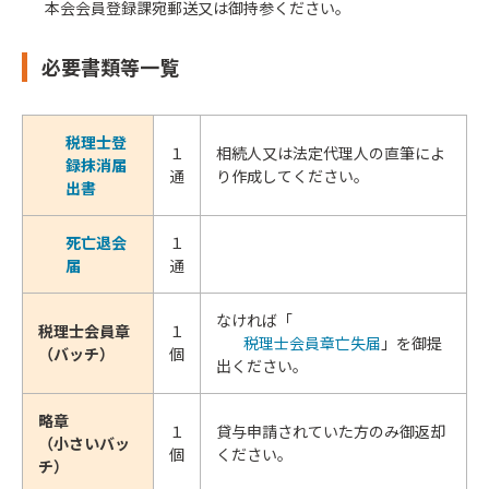
本会会員登録課宛郵送又は御持参ください。
必要書類等一覧
税理士登
１
相続人又は法定代理人の直筆によ
録抹消届
通
り作成してください。
出書
死亡退会
１
届
通
なければ「
税理士会員章
１
税理士会員章亡失届
」を御提
（バッチ）
個
出ください。
略章
１
貸与申請されていた方のみ御返却
（小さいバッ
個
ください。
チ）