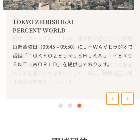
意見書・報告書
租税教育
TOKYO ZEIRISHIKAI
意見書・報告書
租税教育
PERCENT WORLD
税理士法４９条の１１には、建議権が規定され、税理
東京税理士会では、国民に信頼される民主的な租税制
税理士法４９条の１１には、建議権が規定され、税理
東京税理士会では、国民に信頼される民主的な租税制
毎週金曜日（09:45 – 09:50）にＪ－ＷＡＶＥラジオで
士は税務行政や税制等について、建議できると定めら
度の発展に寄与するための施策の一つとして、租税教
士は税務行政や税制等について、建議できると定めら
度の発展に寄与するための施策の一つとして、租税教
番組「ＴＯＫＹＯＺＥＩＲＩＳＨＩＫＡＩ ＰＥＲＣ
れています。東京税理士会は、納税者の身近な存在で
育を実施しています。
れています。東京税理士会は、納税者の身近な存在で
育を実施しています。
ＥＮＴ ＷＯＲＬＤ」を提供しております。
ある税理士こそが納税者の意見を代弁し、税制のある
ある税理士こそが納税者の意見を代弁し、税制のある
べき姿を追い求めるものとして、毎年、税制改正に関
べき姿を追い求めるものとして、毎年、税制改正に関
する意見表明をしています。
する意見表明をしています。