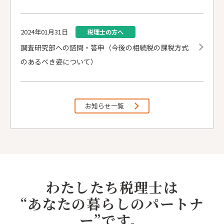
2024年01月31日
税理士の方へ
調査研究部への諮問・答申（今後の相続税の課税方式
のあるべき姿について）
2023年09月26日
納税者の方へ
お知らせ一覧
【日税連】学生向け特設ページ及び 学生向けパンフ
レット「税理士になろう」の公開について
2023年07月12日
税理士の方へ
わたしたち
税理士は
調査研究部への諮問・答申（税理士法人出資の評価に
ついて）
“あなたの暮らしのパートナ
ー”です。